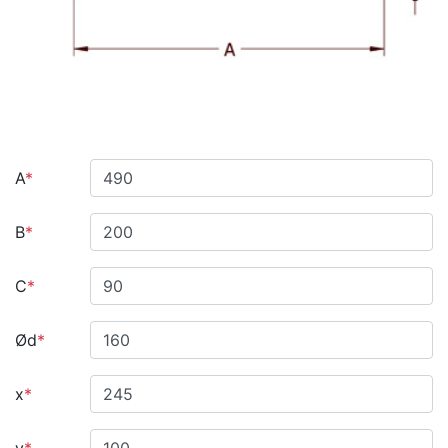
A
*
B
*
C
*
Ød
*
x
*