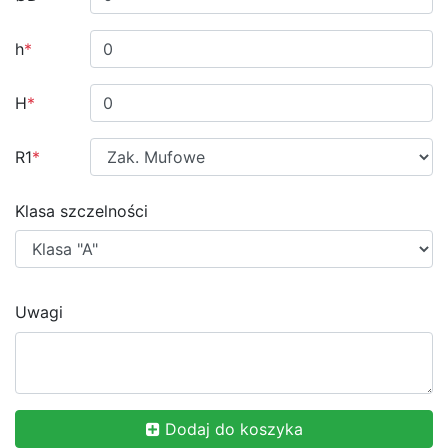
h
*
H
*
R1
*
Klasa szczelności
Uwagi
Dodaj do koszyka