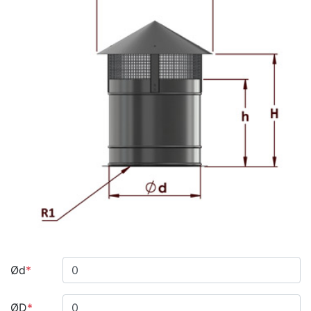
Ød
*
ØD
*