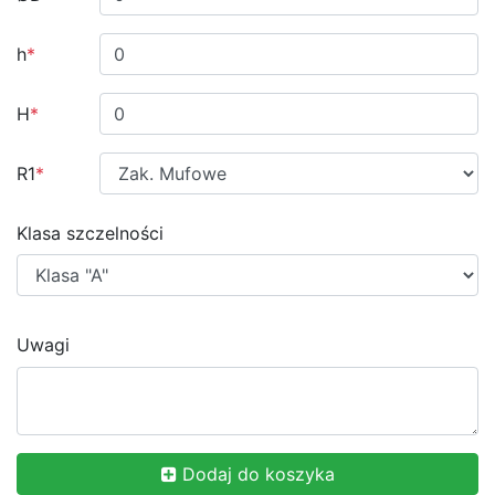
h
*
H
*
R1
*
Klasa szczelności
Uwagi
Dodaj do koszyka