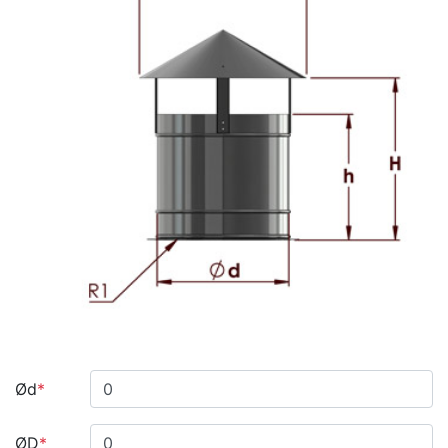
Ød
*
ØD
*